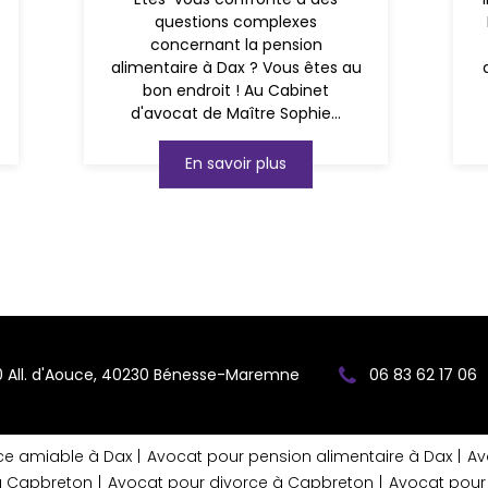
questions complexes
concernant la pension
alimentaire à Dax ? Vous êtes au
bon endroit ! Au Cabinet
d'avocat de Maître Sophie...
En savoir plus
0 All. d'Aouce, 40230 Bénesse-Maremne
06 83 62 17 06
ce amiable à Dax
Avocat pour pension alimentaire à Dax
Av
 à Capbreton
Avocat pour divorce à Capbreton
Avocat pour 