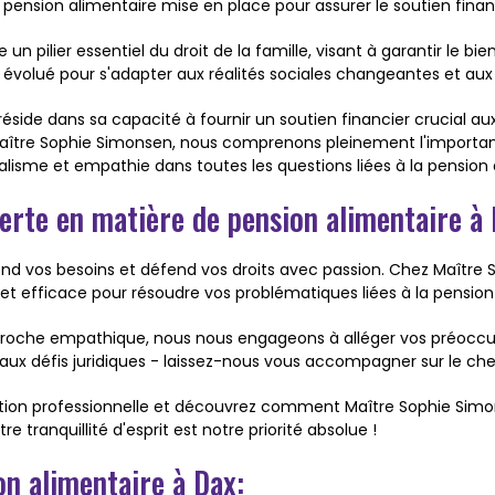
ension alimentaire mise en place pour assurer le soutien finan
e un pilier essentiel du droit de la famille, visant à garantir le 
a évolué pour s'adapter aux réalités sociales changeantes et au
 réside dans sa capacité à fournir un soutien financier crucial
hez Maître Sophie Simonsen, nous comprenons pleinement l'importa
me et empathie dans toutes les questions liées à la pension a
perte en matière de pension alimentaire à
end vos besoins et défend vos droits avec passion. Chez Maîtr
 et efficace pour résoudre vos problématiques liées à la pension
proche empathique, nous nous engageons à alléger vos préoccupa
 aux défis juridiques - laissez-nous vous accompagner sur le che
tion professionnelle et découvrez comment Maître Sophie Simon
e tranquillité d'esprit est notre priorité absolue !
on alimentaire à Dax: