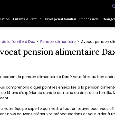
ration
Enfants & Famille
Droit pénal familial
Succession
Change
 de la famille à Dax
Pension alimentaire
Avocat pension al
vocat pension alimentaire Da
cernant la pension alimentaire à Dax ? Vous êtes au bon endroi
s comprenons à quel point les enjeux liés à la pension alimenta
de 14 ans d'expérience dans le domaine du droit de la famille, 
ment.
ec notre équipe experte qui mettra tout en œuvre pour vous offr
ous pouvons alléger vos préoccupations et vous aider à trouv