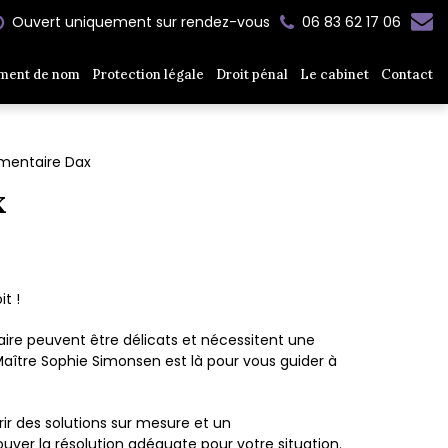
Ouvert uniquement sur rendez-vous
06 83 62 17 06
ment de nom
Protection légale
Droit pénal
Le cabinet
Contact
imentaire Dax
x
t !
ire peuvent être délicats et nécessitent une
Maître Sophie Simonsen est là pour vous guider à
ir des solutions sur mesure et un
er la résolution adéquate pour votre situation.