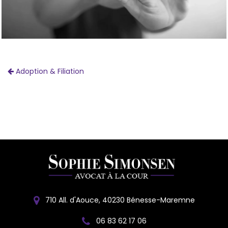
Adoption & Filiation
710 All. d'Aouce, 40230 Bénesse-Maremne
06 83 62 17 06