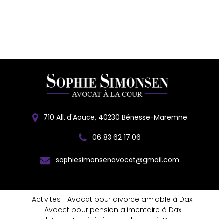
710 All. d'Aouce, 40230 Bénesse-Maremne
06 83 62 17 06
sophiesimonsenavocat@gmail.com
Activités
Avocat pour divorce amiable à Dax
Avocat pour pension alimentaire à Dax