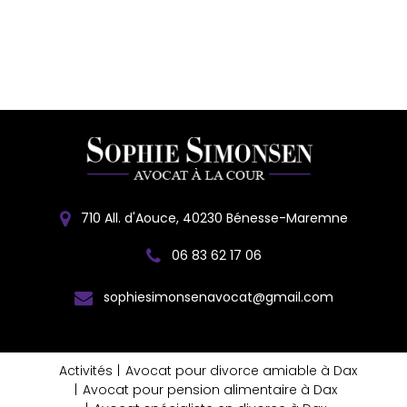
710 All. d'Aouce, 40230 Bénesse-Maremne
06 83 62 17 06
sophiesimonsenavocat@gmail.com
Activités
Avocat pour divorce amiable à Dax
Avocat pour pension alimentaire à Dax