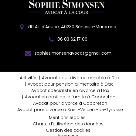
710 All. d'Aouce, 40230 Bénesse-Maremne
06 83 62 17 06
sophiesimonsenavocat@gmail.com
Activités
Avocat pour divorce amiable à Dax
Avocat pour pension alimentaire à Dax
Avocat spécialiste en divorce à Dax
Avocat en droit de la famille à Capbreton
Avocat pour divorce à Capbreton
Avocat pour divorce à Saint-Vincent-de-Tyrosse
Mentions légales
Charte d’utilisation des données
Gestion des cookies